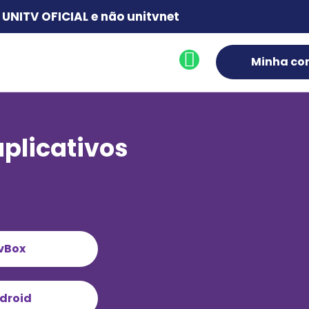
UNITV OFICIAL e não unitvnet
Minha co
aplicativos
vBox
droid