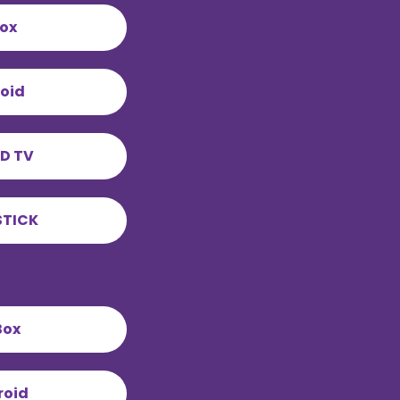
Box
roid
D TV
STICK
Box
roid