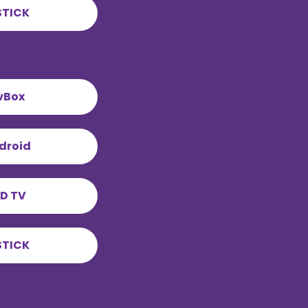
STICK
vBox
droid
D TV
STICK