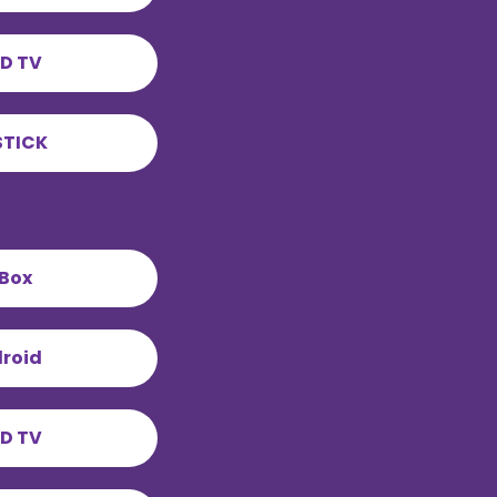
D TV
STICK
vBox
droid
D TV